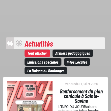
Actualités
Tout afficher
Ateliers pédagogiques
Emissions spéciales
Infos Locales
La Maison du Boulanger
Vendredi 31 juillet 2026
Renforcement du plan
canicule à Sainte-
Savine
L’INFO DU JOURBarbara
présente les infos locales