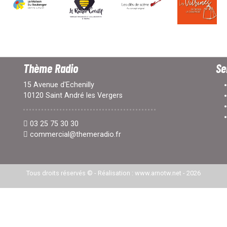
Thème Radio
Se
15 Avenue d'Echenilly
10120 Saint André les Vergers
03 25 75 30 30
commercial@themeradio.fr
Tous droits réservés © -
Réalisation : www.arnotw.net
- 2026