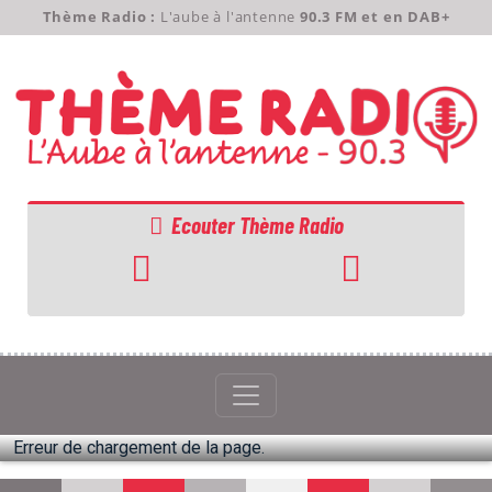
Thème Radio :
L'aube à l'antenne
90.3 FM et en DAB+
Ecouter Thème Radio
ACCUEIL
GRILLE
PODCASTS
Erreur de chargement de la page.