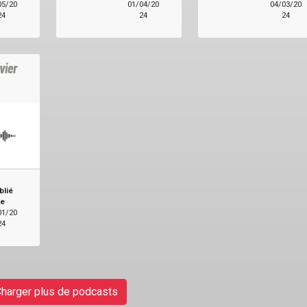
05/20
01/04/20
04/03/20
24
24
24
vier
blié
le
01/20
24
harger plus de podcasts