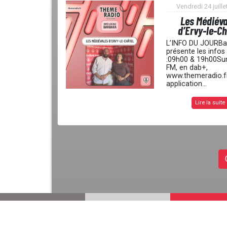
Vendredi 24 juille
Les Médiév
d’Ervy-le-Ch
L’INFO DU JOURBa
présente les infos
:09h00 & 19h00Su
FM, en dab+,
www.themeradio.fr
application...
Lire la suite