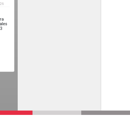
026
ra
ales
.3