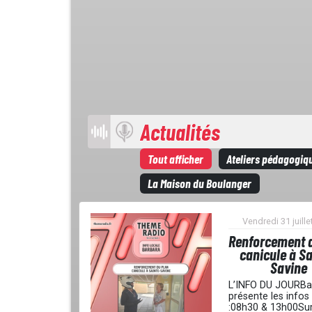
Actualités
Tout afficher
Ateliers pédagogiq
La Maison du Boulanger
Vendredi 31 juille
Renforcement 
canicule à Sa
Savine
L’INFO DU JOURBa
présente les infos
:08h30 & 13h00Su