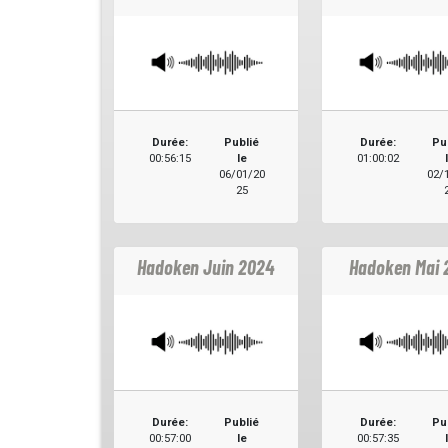
Durée:
Publié
Durée:
Pu
00:56:15
le
01:00:02
06/01/20
02/
25
Hadoken Juin 2024
Hadoken Mai 
Durée:
Publié
Durée:
Pu
00:57:00
le
00:57:35