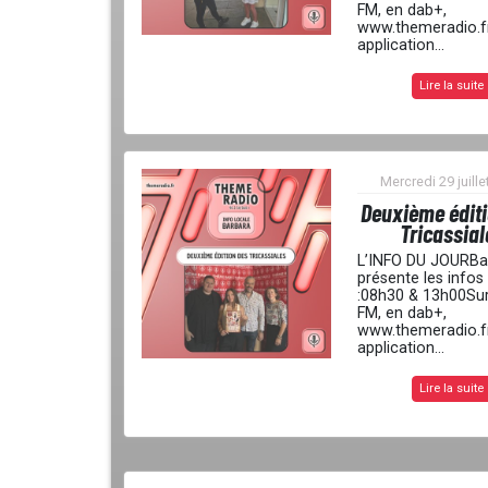
FM, en dab+,
www.themeradio.fr
application...
Lire la suite
Mercredi 29 juille
Deuxième édit
Tricassial
L’INFO DU JOURBa
présente les infos
:08h30 & 13h00Su
FM, en dab+,
www.themeradio.fr
application...
Lire la suite