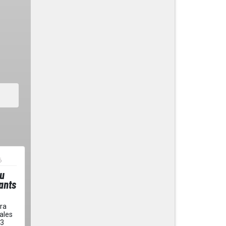
6
du
vants
ra
ales
.3