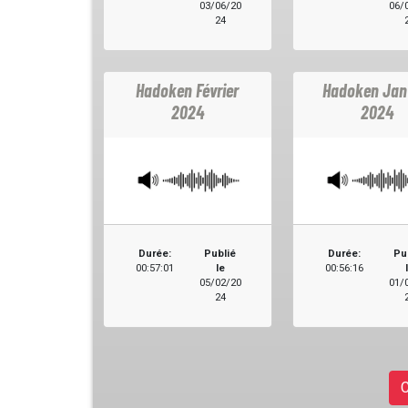
03/06/20
06/
24
Hadoken Février
Hadoken Jan
2024
2024
Durée:
Publié
Durée:
Pu
00:57:01
le
00:56:16
05/02/20
01/
24
C