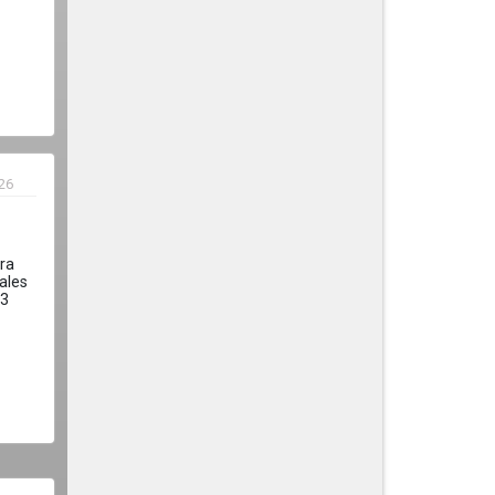
026
ra
ales
.3