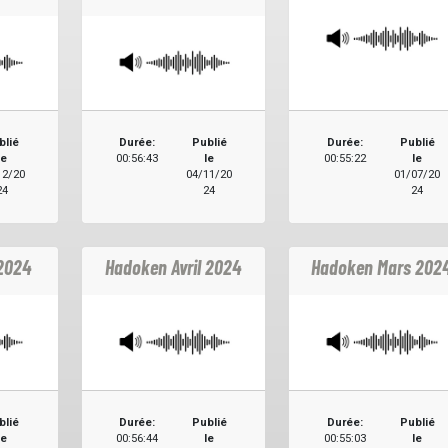
blié
Durée:
Publié
Durée:
Publié
le
00:56:43
le
00:55:22
le
12/20
04/11/20
01/07/20
24
24
24
2024
Hadoken Avril 2024
Hadoken Mars 202
blié
Durée:
Publié
Durée:
Publié
le
00:56:44
le
00:55:03
le