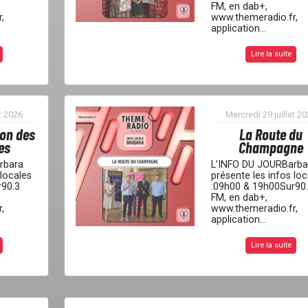
FM, en dab+,
,
www.themeradio.fr,
application...
Lire la suite
t 2026
Mercredi 29 juillet 2
ion des
La Route du
es
Champagne
rbara
L’INFO DU JOURBarba
 locales
présente les infos loc
r90.3
:09h00 & 19h00Sur90
FM, en dab+,
,
www.themeradio.fr,
application...
Lire la suite