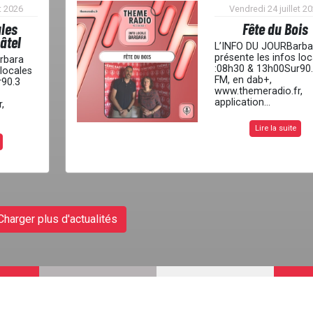
t 2026
Vendredi 24 juillet 2
ales
Fête du Bois
âtel
L’INFO DU JOURBarba
présente les infos loc
rbara
:08h30 & 13h00Sur90
 locales
FM, en dab+,
r90.3
www.themeradio.fr,
application...
,
Lire la suite
Charger plus d'actualités