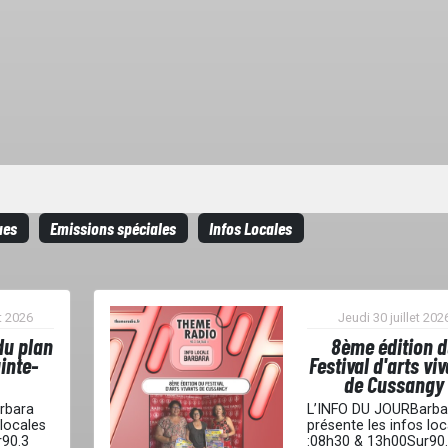
ues
Emissions spéciales
Infos Locales
t 2026
Jeudi 30 juillet 202
du plan
8ème édition 
inte-
Festival d'arts vi
de Cussangy
rbara
L’INFO DU JOURBarba
 locales
présente les infos loc
r90.3
:08h30 & 13h00Sur90