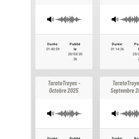
Durée:
Publié
Durée:
Pu
01:40:59
le
01:14:26
20/03/20
23/
26
TarataTroyes -
TarataTroye
Octobre 2025
Septembre 2
Durée:
Publié
Durée:
Pu