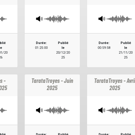
blié
Durée:
Publié
Durée:
Publié
le
01:25:00
le
00:59:58
le
01/20
20/12/20
21/11/20
26
25
25
s -
TarataTroyes - Juin
TarataTroyes - Avri
025
2025
2025
blié
Durée:
Publié
Durée:
Publié