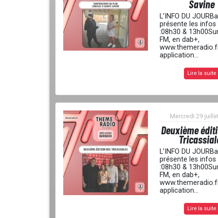
Savine
L’INFO DU JOURBa
présente les infos
:08h30 & 13h00Su
FM, en dab+,
www.themeradio.fr
application...
Lire la suite
Mercredi 29 juille
Deuxième édit
Tricassial
L’INFO DU JOURBa
présente les infos
:08h30 & 13h00Su
FM, en dab+,
www.themeradio.fr
application...
Lire la suite