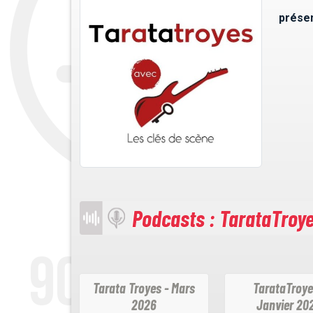
présen
Podcasts : TarataTroy
Tarata Troyes - Mars
TarataTroye
2026
Janvier 20