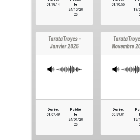
01:18:14
le
01:10:55
24/10/20
19/
25
TarataTroyes -
TarataTroye
Janvier 2025
Novembre 2
Durée:
Publié
Durée:
Pu
01:07:48
le
00:59:01
24/01/20
15/
25