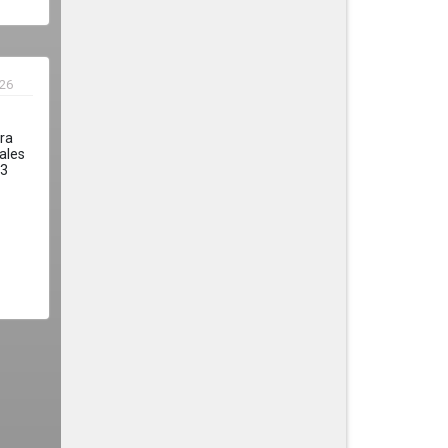
026
ra
ales
.3