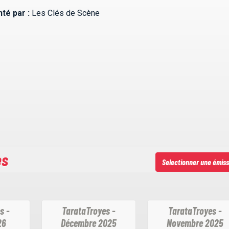
té par :
Les Clés de Scène
es
Selectionner une émiss
s -
TarataTroyes -
TarataTroyes -
26
Décembre 2025
Novembre 2025