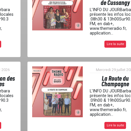
de Cussangy
rbara
L’INFO DU JOURBarba
 locales
présente les infos loc
r90.3
:08h30 & 13h00Sur90
FM, en dab+,
,
www.themeradio.fr,
application...
Lire la suite
t 2026
Mercredi 29 juillet 2
ion des
La Route du
es
Champagne
rbara
L’INFO DU JOURBarba
 locales
présente les infos loc
r90.3
:09h00 & 19h00Sur90
FM, en dab+,
,
www.themeradio.fr,
application...
Lire la suite