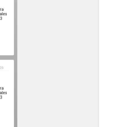
ra
ales
.3
026
ra
ales
.3