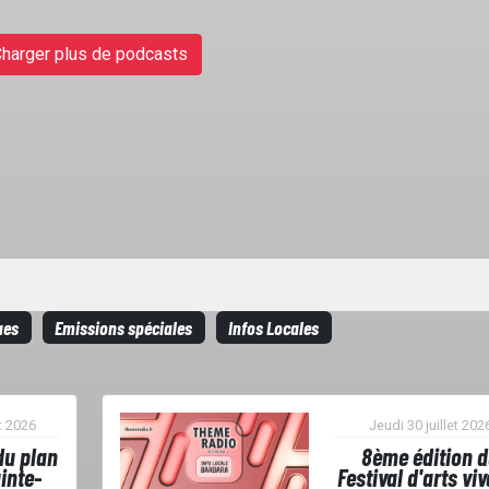
harger plus de podcasts
ues
Emissions spéciales
Infos Locales
t 2026
Jeudi 30 juillet 202
du plan
8ème édition 
inte-
Festival d'arts vi