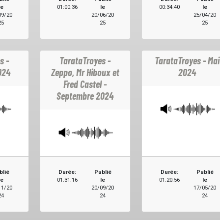
le
01:00:36
le
00:34:40
le
09/20
20/06/20
25/04/20
25
25
25
s -
TarataTroyes -
TarataTroyes - Mai
024
Zeppo, Mr Hiboux et
2024
Fred Castel -
Septembre 2024
blié
Durée:
Publié
Durée:
Publié
le
01:31:16
le
01:20:56
le
11/20
20/09/20
17/05/20
24
24
24