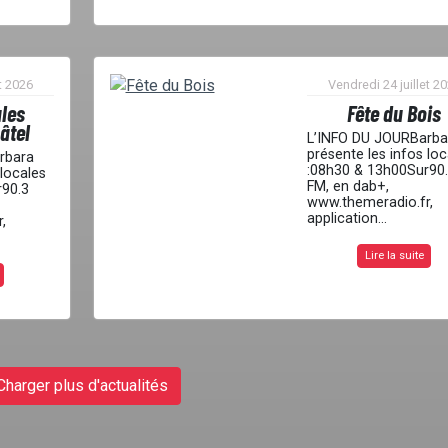
t 2026
Vendredi 24 juillet 2
ales
Fête du Bois
âtel
L’INFO DU JOURBarba
présente les infos loc
rbara
:08h30 & 13h00Sur90
 locales
FM, en dab+,
r90.3
www.themeradio.fr,
application...
,
Lire la suite
Charger plus d'actualités