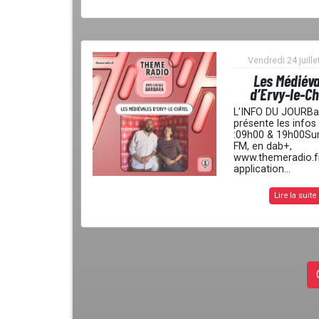
Vendredi 24 juille
Les Médiév
d’Ervy-le-Ch
L’INFO DU JOURBa
présente les infos
:09h00 & 19h00Su
FM, en dab+,
www.themeradio.fr
application...
Lire la suite