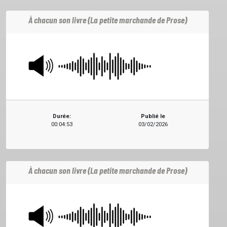
À chacun son livre (La petite marchande de Prose)
ACCUEIL
Durée:
Publié le
00:04:53
03/02/2026
GRILLE
À chacun son livre (La petite marchande de Prose)
PODCASTS
EMISSIONS