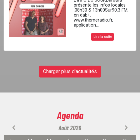
L’INFO DU JOURBarbara
présente les infos locales
:08h30 & 13h00Sur90.3 FM,
en dab+,
www.themeradio.fr,
application...
Lire la suite
Charger plus d'actualités
Agenda
Août 2026