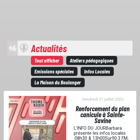
GRILLE
PODCASTS
Actualités
Tout afficher
Ateliers pédagogiques
EMISSIONS
Emissions spéciales
Infos Locales
La Maison du Boulanger
PROJETS
Vendredi 31 juillet 2026
Renforcement du plan
LOCATION STUDIO
canicule à Sainte-
Savine
L’INFO DU JOURBarbara
L'ASSO
présente les infos locales
:08h30 & 13h00Sur90.3 FM,