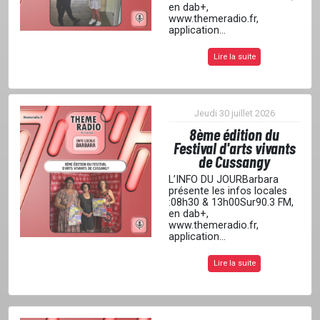
en dab+,
www.themeradio.fr,
application...
PUBLICITÉ
Lire la suite
CONTACT
Jeudi 30 juillet 2026
8ème édition du
Festival d'arts vivants
de Cussangy
L’INFO DU JOURBarbara
présente les infos locales
:08h30 & 13h00Sur90.3 FM,
en dab+,
www.themeradio.fr,
application...
Lire la suite