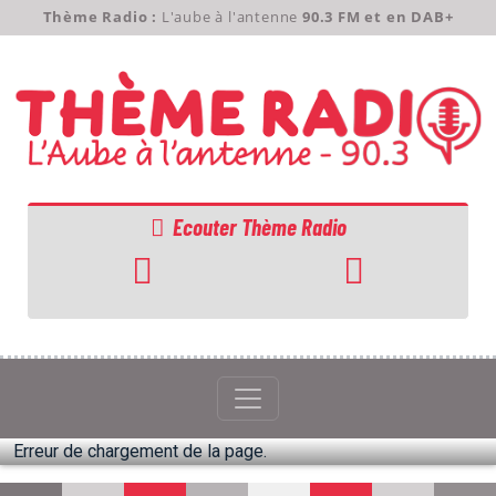
Thème Radio :
L'aube à l'antenne
90.3 FM et en DAB+
Ecouter Thème Radio
ACCUEIL
GRILLE
PODCASTS
Erreur de chargement de la page.