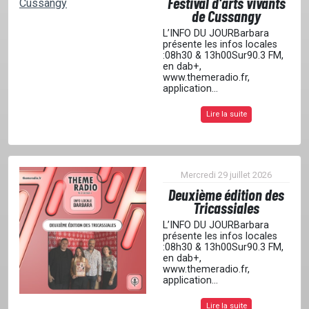
Festival d'arts vivants
de Cussangy
PODCASTS
L’INFO DU JOURBarbara
présente les infos locales
:08h30 & 13h00Sur90.3 FM,
en dab+,
www.themeradio.fr,
EMISSIONS
application...
Lire la suite
PROJETS
Mercredi 29 juillet 2026
LOCATION STUDIO
Deuxième édition des
Tricassiales
L’INFO DU JOURBarbara
L'ASSO
présente les infos locales
:08h30 & 13h00Sur90.3 FM,
en dab+,
www.themeradio.fr,
PUBLICITÉ
application...
Lire la suite