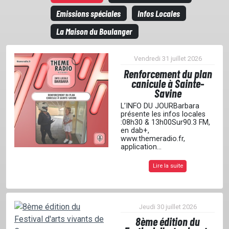
Emissions spéciales
Infos Locales
La Maison du Boulanger
Vendredi 31 juillet 2026
Renforcement du plan
canicule à Sainte-
Savine
L’INFO DU JOURBarbara
présente les infos locales
:08h30 & 13h00Sur90.3 FM,
en dab+,
www.themeradio.fr,
application...
Lire la suite
ACCUEIL
Jeudi 30 juillet 2026
GRILLE
8ème édition du