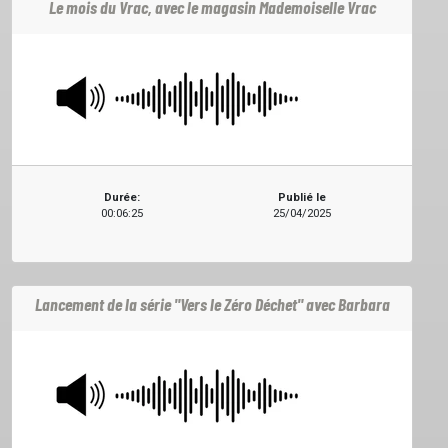
Le mois du Vrac, avec le magasin Mademoiselle Vrac
ACCUEIL
GRILLE
Durée:
Publié le
00:06:25
25/04/2025
PODCASTS
Lancement de la série "Vers le Zéro Déchet" avec Barbara
EMISSIONS
PROJETS