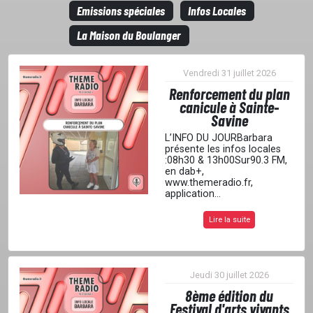
Emissions spéciales
Infos Locales
La Maison du Boulanger
Vendredi 31 juillet 2026
Renforcement du plan
canicule à Sainte-
Savine
L’INFO DU JOURBarbara
présente les infos locales
:08h30 & 13h00Sur90.3 FM,
en dab+,
www.themeradio.fr,
application...
Lire la suite
Jeudi 30 juillet 2026
8ème édition du
Festival d'arts vivants