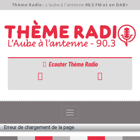
Thème Radio :
L'aube à l'antenne
90.3 FM et en DAB+
Ecouter Thème Radio
ACCUEIL
GRILLE
PODCASTS
Erreur de chargement de la page.
EMISSIONS