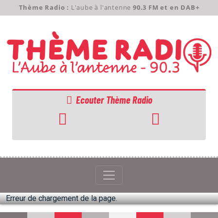
Thème Radio :
L'aube à l'antenne
90.3 FM et en DAB+
Ecouter Thème Radio
ACCUEIL
GRILLE
PODCASTS
Erreur de chargement de la page.
EMISSIONS