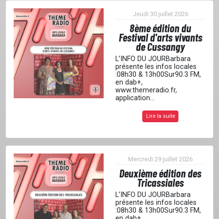
GRILLE
Jeudi 30 juillet 2026
8ème édition du
Festival d'arts vivants
PODCASTS
de Cussangy
L’INFO DU JOURBarbara
présente les infos locales
EMISSIONS
:08h30 & 13h00Sur90.3 FM,
en dab+,
www.themeradio.fr,
application...
PROJETS
Lire la suite
LOCATION STUDIO
Mercredi 29 juillet 2026
Deuxième édition des
L'ASSO
Tricassiales
L’INFO DU JOURBarbara
présente les infos locales
:08h30 & 13h00Sur90.3 FM,
PUBLICITÉ
en dab+,