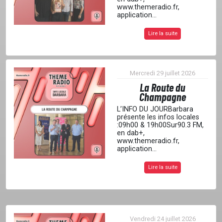
www.themeradio.fr,
application...
CONTACT
Lire la suite
Mercredi 29 juillet 2026
La Route du
Champagne
L’INFO DU JOURBarbara
présente les infos locales
:09h00 & 19h00Sur90.3 FM,
en dab+,
www.themeradio.fr,
application...
Lire la suite
Vendredi 24 juillet 2026