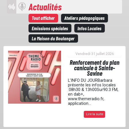
Actualités
Tout afficher
Ateliers pédagogiques
Emissions spéciales
Infos Locales
La Maison du Boulanger
Vendredi 31 juillet 2026
Renforcement du plan
canicule à Sainte-
Savine
L’INFO DU JOURBarbara
présente les infos locales
:08h30 & 13h00Sur90.3 FM,
en dab+,
www.themeradio.fr,
application...
ACCUEIL
Lire la suite